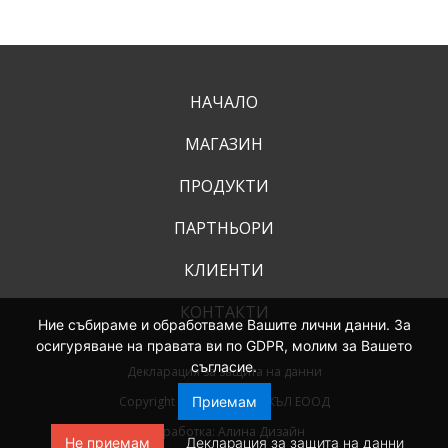
НАЧАЛО
МАГАЗИН
ПРОДУКТИ
ПАРТНЬОРИ
КЛИЕНТИ
КОНТАКТИ
Ние събираме и обработваме Вашите лични данни. За
осигуряване на правата ви по GDPR, молим за Вашето
съгласие.
Декларация за защита на данни
Copyright 2026 РЕЙ МЕДИКЪЛ ЕООД
Приемам
Разработка:
Алина Дизайн
Не приемам
Декларация за защита на данни